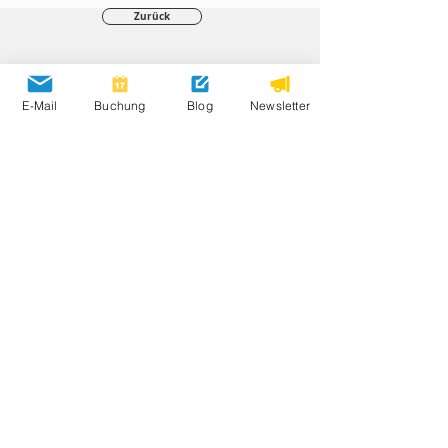
Zurück
E-Mail
Buchung
Blog
Newsletter
Öffnungszeiten
20. März – 1. November 2026
Bewertungen
Partnerplätze