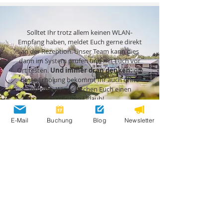
Solltet Ihr trotz allem keinen WLAN-
Empfang haben, meldet Euch gerne direkt
an der Rezeption. Unser Team kann dies
dann im System prüfen und mit Euch vor
Ort testen.
Und immer dran denken:
die
beste Erholung bekommt Ihr auch ohne
Internet. Wir wünschen Euch einen
schönen Urlaub!
E-Mail
Buchung
Blog
Newsletter