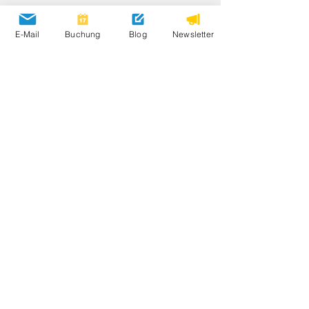
Umweltschutz
E-Mail
Buchung
Blog
Newsletter
Anfahrt
AGB
Impressum
Datenschutz
Barrierefreiheitserklärung
Newsletter abonnieren