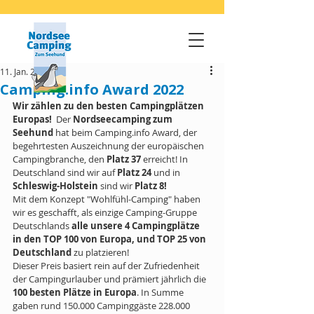
11. Jan. 2022
Camping.info Award 2022
Wir zählen zu den besten Campingplätzen 
Europas! 
 Der 
Nordseecamping zum 
Seehund 
hat beim Camping.info Award, der 
begehrtesten Auszeichnung der europäischen 
Campingbranche, den 
Platz 37
 erreicht! In 
Deutschland sind wir auf 
Platz 24
 und in 
Schleswig-Holstein
 sind wir 
Platz 8!
Mit dem Konzept "Wohlfühl-Camping" haben 
wir es geschafft, als einzige Camping-Gruppe 
Deutschlands 
alle unsere 4 Campingplätze 
in den TOP 100 von Europa, und TOP 25 von 
Deutschland
 zu platzieren!
Dieser Preis basiert rein auf der Zufriedenheit 
der Campingurlauber und prämiert jährlich die 
100 besten Plätze in Europa
. In Summe 
gaben rund 150.000 Campinggäste 228.000 