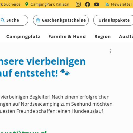
Newsletter
k Südheide
CampingPark Kalletal
Suche
Geschenkgutscheine
Urlaubspakete
Campingplatz
Familie & Hund
Region
Ausfl
nsere vierbeinigen
uf entsteht! 🐾
 vierbeinigen Begleiter! Nach einem erfolgreichen 
nungen auf Nordseecamping zum Seehund möchten 
euesten Freunde schaffen: einen Hundeauslauf 