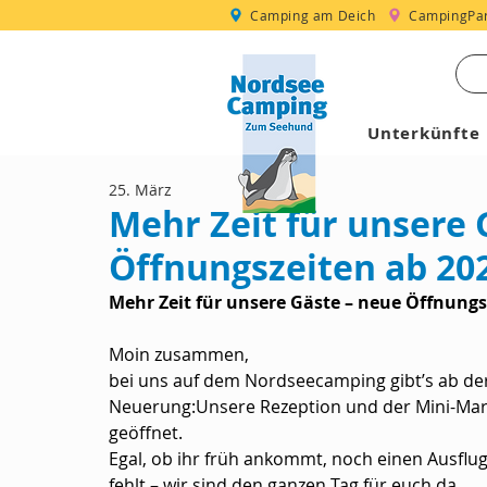
Camping am Deich
CampingPar
Unterkünfte
25. März
Mehr Zeit für unsere 
Öffnungszeiten ab 20
Mehr Zeit für unsere Gäste – neue Öffnungs
Moin zusammen,
bei uns auf dem Nordseecamping gibt’s ab der
Neuerung:Unsere Rezeption und der Mini-Markt
geöffnet.
Egal, ob ihr früh ankommt, noch einen Ausflu
fehlt – wir sind den ganzen Tag für euch da.