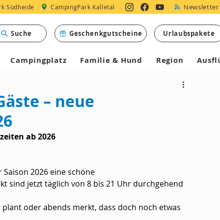
Newsletter
k Südheide
CampingPark Kalletal
Suche
Geschenkgutscheine
Urlaubspakete
Campingplatz
Familie & Hund
Region
Ausfl
Gäste – neue
26
zeiten ab 2026
 Saison 2026 eine schöne 
 sind jetzt täglich von 8 bis 21 Uhr durchgehend 
g plant oder abends merkt, dass doch noch etwas 