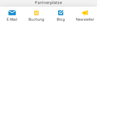
Partnerplätze
Umweltschutz
E-Mail
Buchung
Blog
Newsletter
Anfahrt
AGB
Impressum
Datenschutz
Barrierefreiheitserklärung
Newsletter abonnieren